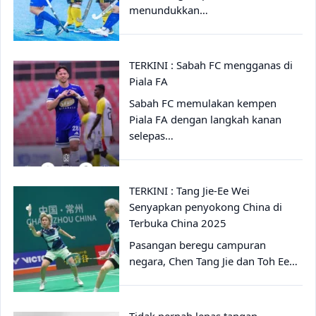
menundukkan…
TERKINI : Sabah FC mengganas di
Piala FA
Sabah FC memulakan kempen
Piala FA dengan langkah kanan
selepas…
TERKINI : Tang Jie-Ee Wei
Senyapkan penyokong China di
Terbuka China 2025
Pasangan beregu campuran
negara, Chen Tang Jie dan Toh Ee…