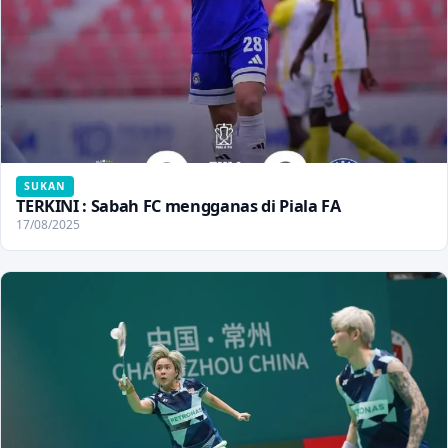
SUKAN
TERKINI : Sabah FC mengganas di Piala FA
17/08/2025