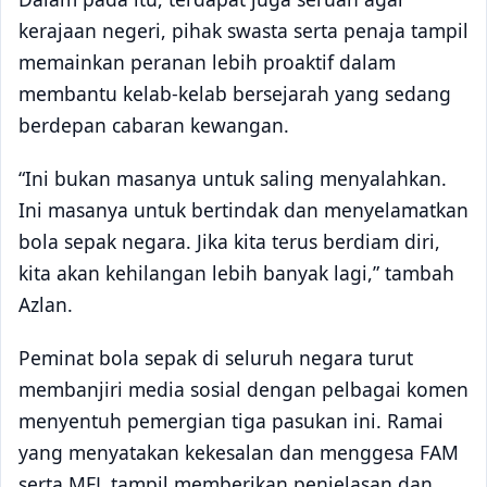
kerajaan negeri, pihak swasta serta penaja tampil
memainkan peranan lebih proaktif dalam
membantu kelab-kelab bersejarah yang sedang
berdepan cabaran kewangan.
“Ini bukan masanya untuk saling menyalahkan.
Ini masanya untuk bertindak dan menyelamatkan
bola sepak negara. Jika kita terus berdiam diri,
kita akan kehilangan lebih banyak lagi,” tambah
Azlan.
Peminat bola sepak di seluruh negara turut
membanjiri media sosial dengan pelbagai komen
menyentuh pemergian tiga pasukan ini. Ramai
yang menyatakan kekesalan dan menggesa FAM
serta MFL tampil memberikan penjelasan dan