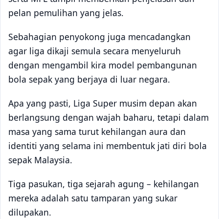
pelan pemulihan yang jelas.
Sebahagian penyokong juga mencadangkan
agar liga dikaji semula secara menyeluruh
dengan mengambil kira model pembangunan
bola sepak yang berjaya di luar negara.
Apa yang pasti, Liga Super musim depan akan
berlangsung dengan wajah baharu, tetapi dalam
masa yang sama turut kehilangan aura dan
identiti yang selama ini membentuk jati diri bola
sepak Malaysia.
Tiga pasukan, tiga sejarah agung – kehilangan
mereka adalah satu tamparan yang sukar
dilupakan.