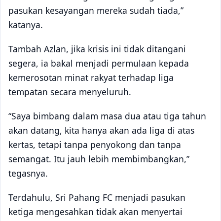
pasukan kesayangan mereka sudah tiada,”
katanya.
Tambah Azlan, jika krisis ini tidak ditangani
segera, ia bakal menjadi permulaan kepada
kemerosotan minat rakyat terhadap liga
tempatan secara menyeluruh.
“Saya bimbang dalam masa dua atau tiga tahun
akan datang, kita hanya akan ada liga di atas
kertas, tetapi tanpa penyokong dan tanpa
semangat. Itu jauh lebih membimbangkan,”
tegasnya.
Terdahulu, Sri Pahang FC menjadi pasukan
ketiga mengesahkan tidak akan menyertai