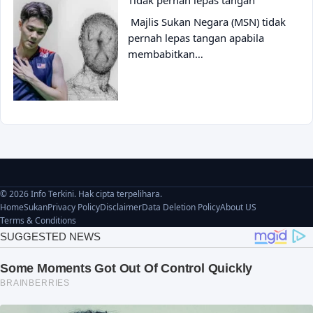
Tidak pernah lepas tangan
Majlis Sukan Negara (MSN) tidak
pernah lepas tangan apabila
membabitkan…
© 2026 Info Terkini. Hak cipta terpelihara.
Home
Sukan
Privacy Policy
Disclaimer
Data Deletion Policy
About US
Terms & Conditions