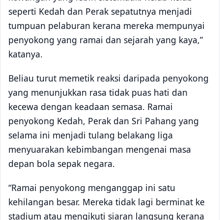
seperti Kedah dan Perak sepatutnya menjadi
tumpuan pelaburan kerana mereka mempunyai
penyokong yang ramai dan sejarah yang kaya,”
katanya.
Beliau turut memetik reaksi daripada penyokong
yang menunjukkan rasa tidak puas hati dan
kecewa dengan keadaan semasa. Ramai
penyokong Kedah, Perak dan Sri Pahang yang
selama ini menjadi tulang belakang liga
menyuarakan kebimbangan mengenai masa
depan bola sepak negara.
“Ramai penyokong menganggap ini satu
kehilangan besar. Mereka tidak lagi berminat ke
stadium atau mengikuti siaran langsung kerana