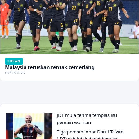
SUKAN
Malaysia teruskan rentak cemerlang
03/07/2025
JDT mula terima tempias isu
pemain warisan
Tiga pemain Johor Darul Ta’zim
(JDT) sah tidak dapat beraksi…