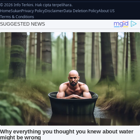
© 2026 Info Terkini. Hak cipta terpelihara.
Home
Sukan
Privacy Policy
Disclaimer
Data Deletion Policy
About US
Terms & Conditions