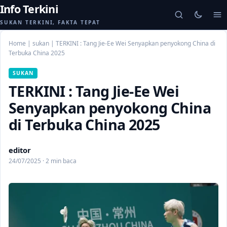
Info Terkini
SUKAN TERKINI, FAKTA TEPAT
Home
|
sukan
|
TERKINI : Tang Jie-Ee Wei Senyapkan penyokong China di
Terbuka China 2025
SUKAN
TERKINI : Tang Jie-Ee Wei
Senyapkan penyokong China
di Terbuka China 2025
editor
24/07/2025 · 2 min baca