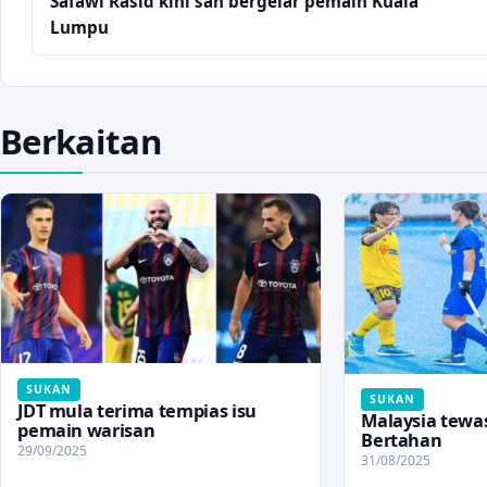
Safawi Rasid kini sah bergelar pemain Kuala
Lumpu
Berkaitan
SUKAN
SUKAN
JDT mula terima tempias isu
Malaysia tewa
pemain warisan
Bertahan
29/09/2025
31/08/2025