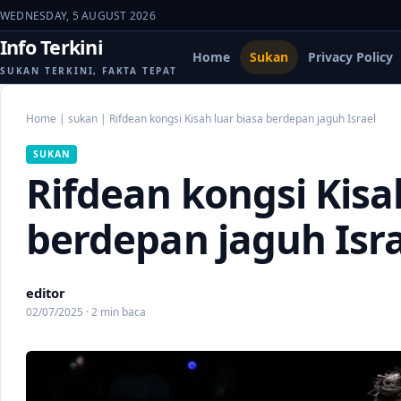
WEDNESDAY, 5 AUGUST 2026
Info Terkini
Home
Sukan
Privacy Policy
SUKAN TERKINI, FAKTA TEPAT
Home
|
sukan
|
Rifdean kongsi Kisah luar biasa berdepan jaguh Israel
SUKAN
Rifdean kongsi Kisa
berdepan jaguh Isr
editor
02/07/2025 · 2 min baca