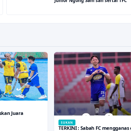
Junior Ngong Sam sah sertai TFC
skan Juara
SUKAN
TERKINI : Sabah FC mengganas 