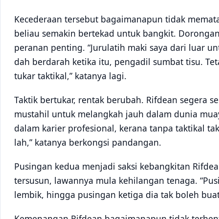
Kecederaan tersebut bagaimanapun tidak memata
beliau semakin bertekad untuk bangkit. Doronga
peranan penting. “Jurulatih maki saya dari luar u
dah berdarah ketika itu, pengadil sumbat tisu. Te
tukar taktikal,” katanya lagi.
Taktik bertukar, rentak berubah. Rifdean segera s
mustahil untuk melangkah jauh dalam dunia muay t
dalam karier profesional, kerana tanpa taktikal ta
lah,” katanya berkongsi pandangan.
Pusingan kedua menjadi saksi kebangkitan Rifde
tersusun, lawannya mula kehilangan tenaga. “Pus
lembik, hingga pusingan ketiga dia tak boleh buat
Kemenangan Rifdean bagaimanapun tidak terhenti 