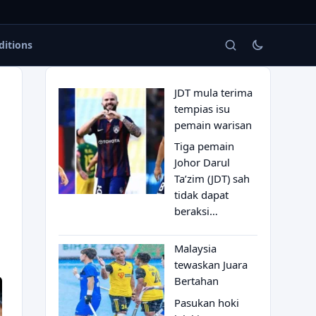
ditions
JDT mula terima
tempias isu
pemain warisan
Tiga pemain
Johor Darul
Ta’zim (JDT) sah
tidak dapat
beraksi…
Malaysia
tewaskan Juara
Bertahan
Pasukan hoki