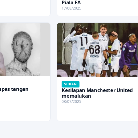
Piala FA
17/08/2025
SUKAN
lepas tangan
Kesilapan Manchester United
memalukan
03/07/2025