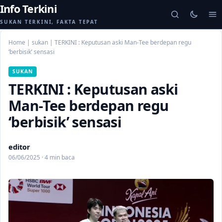
Info Terkini
SUKAN TERKINI, FAKTA TEPAT
Home
|
sukan
|
TERKINI : Keputusan aski Man-Tee berdepan regu
‘berbisik’ sensasi
SUKAN
TERKINI : Keputusan aski
Man-Tee berdepan regu
‘berbisik’ sensasi
editor
06/06/2025 · 4 min baca