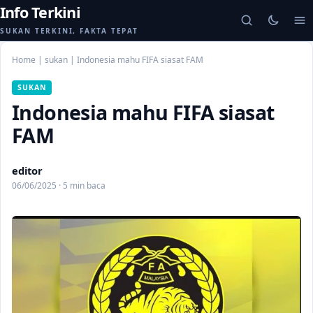
Info Terkini
SUKAN TERKINI, FAKTA TEPAT
Home
|
sukan
|
Indonesia mahu FIFA siasat FAM
SUKAN
Indonesia mahu FIFA siasat
FAM
editor
06/06/2025 · 5 min baca