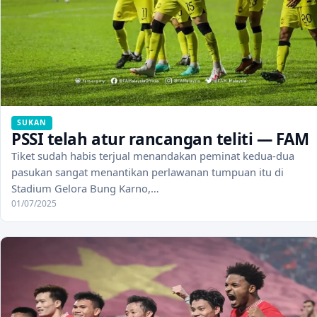
SUKAN
PSSI telah atur rancangan teliti — FAM
Tiket sudah habis terjual menandakan peminat kedua-dua
pasukan sangat menantikan perlawanan tumpuan itu di
Stadium Gelora Bung Karno,…
01/07/2025