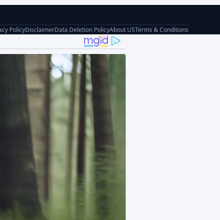
acy Policy
Disclaimer
Data Deletion Policy
About US
Terms & Conditions