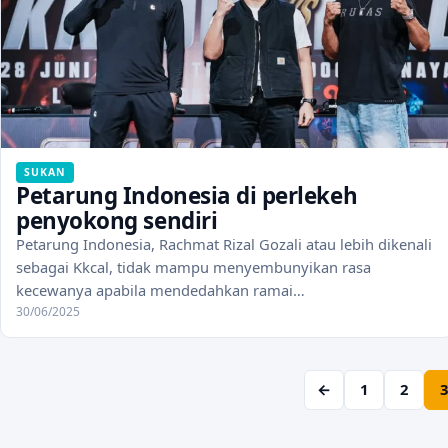
SUKAN
Petarung Indonesia di perlekeh
penyokong sendiri
Petarung Indonesia, Rachmat Rizal Gozali atau lebih dikenali
sebagai Kkcal, tidak mampu menyembunyikan rasa
kecewanya apabila mendedahkan ramai…
30/06/2025
←
1
2