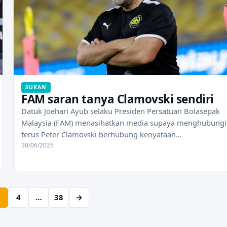
SUKAN
FAM saran tanya Clamovski sendiri
Datuk Joehari Ayub selaku Presiden Persatuan Bolasepak
Malaysia (FAM) menasihatkan media supaya menghubungi
terus Peter Clamovski berhubung kenyataan…
30/06/2025
3
4
…
38
→