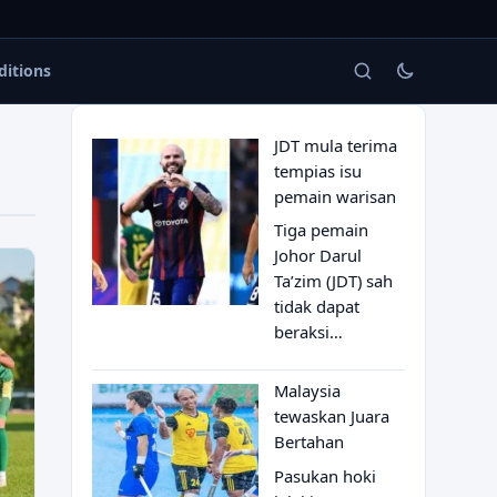
ditions
JDT mula terima
tempias isu
pemain warisan
Tiga pemain
Johor Darul
Ta’zim (JDT) sah
tidak dapat
beraksi…
Malaysia
tewaskan Juara
Bertahan
Pasukan hoki