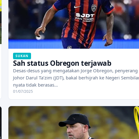
SUKAN
Sah status Obregon terjawab
Desas-desus yang mengatakan Jorge Obregon, penyerang
Johor Darul Ta’zim (JDT), bakal berhijrah ke Negeri Sembila
nyata tidak berasas…
01/07/2025