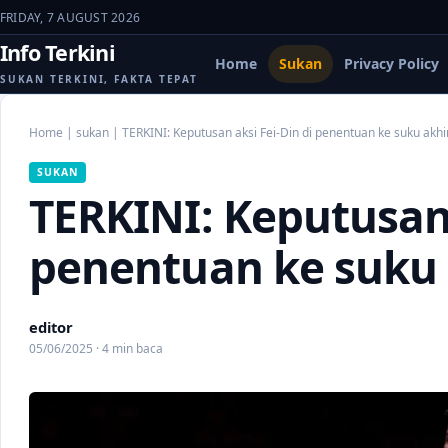
FRIDAY, 7 AUGUST 2026
Info Terkini
Home
Sukan
Privacy Policy
SUKAN TERKINI, FAKTA TEPAT
Home
|
sukan
|
TERKINI: Keputusan aksi Fei-Din di penentuan ke suku akhi
SUKAN
TERKINI: Keputusan 
penentuan ke suku 
editor
05/06/2025 · 4 min baca