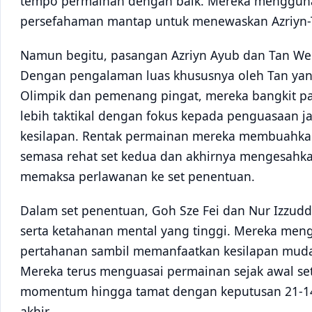
tempo permainan dengan baik. Mereka mengguna
persefahaman mantap untuk menewaskan Azriyn-
Namun begitu, pasangan Azriyn Ayub dan Tan We
Dengan pengalaman luas khususnya oleh Tan ya
Olimpik dan pemenang pingat, mereka bangkit p
lebih taktikal dengan fokus kepada penguasaan 
kesilapan. Rentak permainan mereka membuahkan
semasa rehat set kedua dan akhirnya mengesahk
memaksa perlawanan ke set penentuan.
Dalam set penentuan, Goh Sze Fei dan Nur Izzu
serta ketahanan mental yang tinggi. Mereka men
pertahanan sambil memanfaatkan kesilapan mud
Mereka terus menguasai permainan sejak awal se
momentum hingga tamat dengan keputusan 21-14, 
akhir.