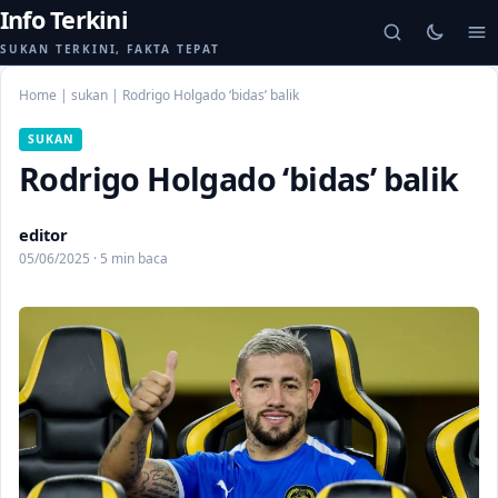
Info Terkini
SUKAN TERKINI, FAKTA TEPAT
Home
|
sukan
|
Rodrigo Holgado ‘bidas’ balik
SUKAN
Rodrigo Holgado ‘bidas’ balik
editor
05/06/2025 · 5 min baca