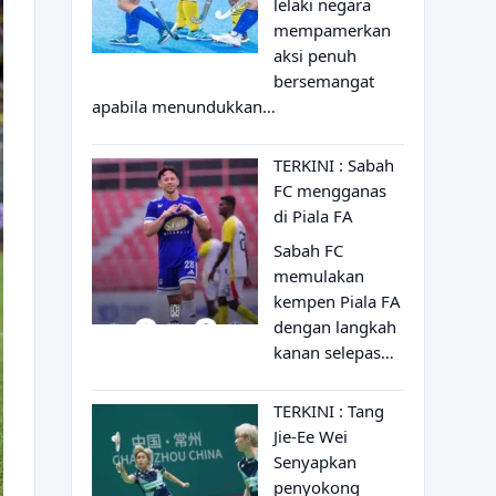
lelaki negara
mempamerkan
aksi penuh
bersemangat
apabila menundukkan…
TERKINI : Sabah
FC mengganas
di Piala FA
Sabah FC
memulakan
kempen Piala FA
dengan langkah
kanan selepas…
TERKINI : Tang
Jie-Ee Wei
Senyapkan
penyokong