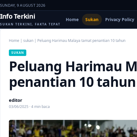
SUNDAY, 9 AUGUST 2026
Info Terkini
Home
Sukan
Privacy Policy
SUKAN TERKINI, FAKTA TEPAT
Home
|
sukan
|
Peluang Harimau Malaya tamat penantian 10 tahun
SUKAN
Peluang Harimau M
penantian 10 tahun
editor
03/06/2025 · 4 min baca