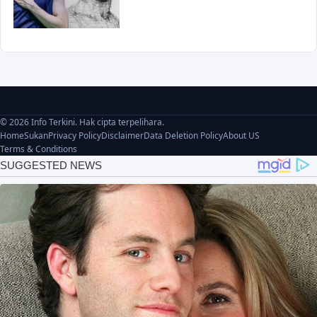
© 2026 Info Terkini. Hak cipta terpelihara.
Home
Sukan
Privacy Policy
Disclaimer
Data Deletion Policy
About US
Terms & Conditions