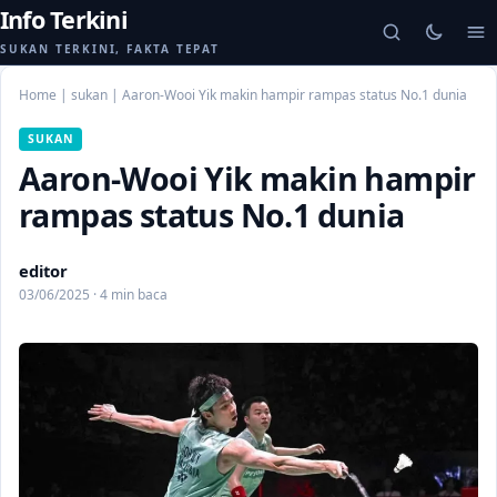
Info Terkini
SUKAN TERKINI, FAKTA TEPAT
Home
|
sukan
|
Aaron-Wooi Yik makin hampir rampas status No.1 dunia
SUKAN
Aaron-Wooi Yik makin hampir
rampas status No.1 dunia
editor
03/06/2025 · 4 min baca