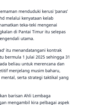
Kemaman menduduki kerusi ‘panas’
hd melalui kenyataan kelab
enamatkan teka-teki mengenai
alan di Pantai Timur itu selepas
pengendali utama.
Bad’ itu menandatangani kontrak
u bermula 1 Julai 2025 sehingga 31
pada beliau untuk merencana dan
titif menjelang musim baharu,
ental, serta strategi taktikal yang
dkan barisan Ahli Lembaga
gan mengambil kira pelbagai aspek