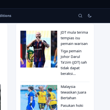
ditions
JDT mula terima
tempias isu
pemain warisan
Tiga pemain
Johor Darul
Ta’zim (JDT) sah
tidak dapat
beraksi…
Malaysia
tewaskan Juara
Bertahan
Pasukan hoki