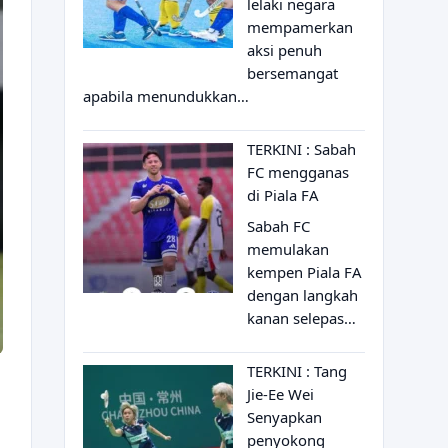
lelaki negara
mempamerkan
aksi penuh
bersemangat
apabila menundukkan…
TERKINI : Sabah
FC mengganas
di Piala FA
Sabah FC
memulakan
kempen Piala FA
dengan langkah
kanan selepas…
TERKINI : Tang
Jie-Ee Wei
Senyapkan
penyokong