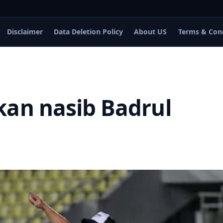
Disclaimer
Data Deletion Policy
About US
Terms & Con
kan nasib Badrul