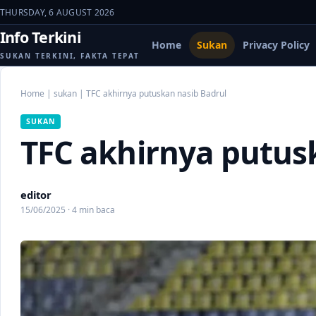
THURSDAY, 6 AUGUST 2026
Info Terkini
Home
Sukan
Privacy Policy
SUKAN TERKINI, FAKTA TEPAT
Home
|
sukan
|
TFC akhirnya putuskan nasib Badrul
SUKAN
TFC akhirnya putus
editor
15/06/2025 · 4 min baca