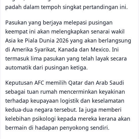
padah dalam tempoh singkat pertandingan ini.
Pasukan yang berjaya melepasi pusingan
keempat ini akan melengkapkan senarai wakil
Asia ke Piala Dunia 2026 yang akan berlangsung
di Amerika Syarikat, Kanada dan Mexico. Ini
termasuk lima pasukan yang telah layak secara
automatik dari pusingan ketiga.
Keputusan AFC memilih Qatar dan Arab Saudi
sebagai tuan rumah mencerminkan keyakinan
terhadap keupayaan logistik dan keselamatan
kedua-dua negara tersebut. Ia juga memberi
kelebihan psikologi kepada mereka kerana akan
bermain di hadapan penyokong sendiri.