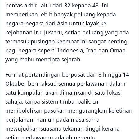
pentas akhir, iaitu dari 32 kepada 48. Ini
memberikan lebih banyak peluang kepada
negara-negara dari Asia untuk layak ke
kejohanan itu. Justeru, setiap peluang yang ada
termasuk pusingan keempat ini sangat penting
bagi negara seperti Indonesia, Iraq dan Oman
yang mahu mencipta sejarah.
Format pertandingan berpusat dari 8 hingga 14
Oktober bermaksud semua perlawanan dalam
satu kumpulan akan dimainkan di satu lokasi
sahaja, tanpa sistem timbal balik. Ini
membolehkan pasukan mengurangkan keletihan
perjalanan, namun pada masa sama
mewujudkan suasana tekanan tinggi kerana
setiap perlawanan adalah penentu.