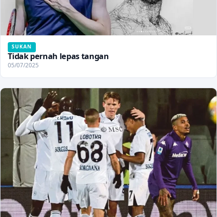
SUKAN
Tidak pernah lepas tangan
05/07/2025