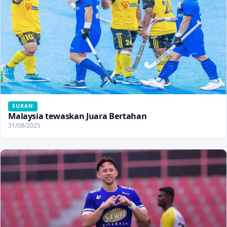
SUKAN
Malaysia tewaskan Juara Bertahan
31/08/2025