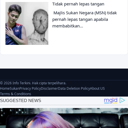
Tidak pernah lepas tangan
Majlis Sukan Negara (MSN) tidak
pernah lepas tangan apabila
membabitkan…
© 2026 Info Terkini. Hak cipta terpelihara.
Home
Sukan
Privacy Policy
Disclaimer
Data Deletion Policy
About US
Terms & Conditions