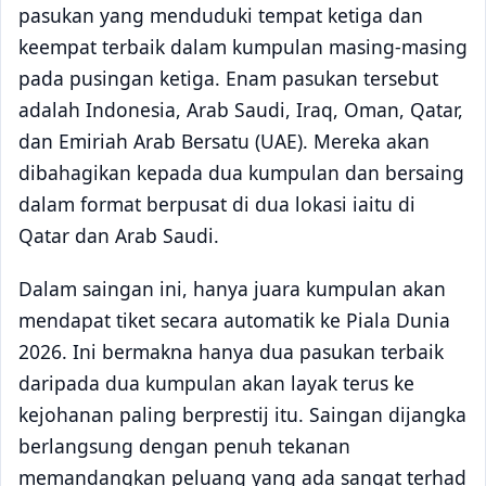
pasukan yang menduduki tempat ketiga dan
keempat terbaik dalam kumpulan masing-masing
pada pusingan ketiga. Enam pasukan tersebut
adalah Indonesia, Arab Saudi, Iraq, Oman, Qatar,
dan Emiriah Arab Bersatu (UAE). Mereka akan
dibahagikan kepada dua kumpulan dan bersaing
dalam format berpusat di dua lokasi iaitu di
Qatar dan Arab Saudi.
Dalam saingan ini, hanya juara kumpulan akan
mendapat tiket secara automatik ke Piala Dunia
2026. Ini bermakna hanya dua pasukan terbaik
daripada dua kumpulan akan layak terus ke
kejohanan paling berprestij itu. Saingan dijangka
berlangsung dengan penuh tekanan
memandangkan peluang yang ada sangat terhad