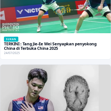
SUKAN
TERKINI : Tang Jie-Ee Wei Senyapkan penyokong
China di Terbuka China 2025
24/07/2025