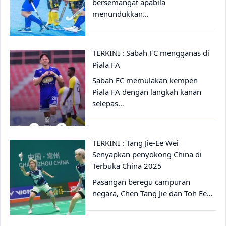
bersemangat apabila
menundukkan…
TERKINI : Sabah FC mengganas di
Piala FA
Sabah FC memulakan kempen
Piala FA dengan langkah kanan
selepas…
TERKINI : Tang Jie-Ee Wei
Senyapkan penyokong China di
Terbuka China 2025
Pasangan beregu campuran
negara, Chen Tang Jie dan Toh Ee…