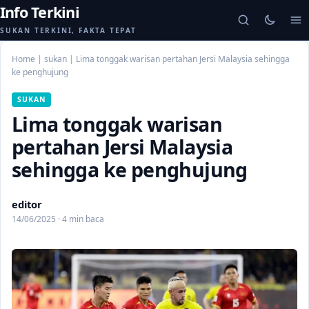
Info Terkini
SUKAN TERKINI, FAKTA TEPAT
Home
|
sukan
|
Lima tonggak warisan pertahan Jersi Malaysia sehingga
ke penghujung
SUKAN
Lima tonggak warisan
pertahan Jersi Malaysia
sehingga ke penghujung
editor
14/06/2025 · 4 min baca