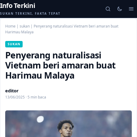
Info Terkini
SUKAN TERKINI, FAKTA TEPAT
Home
|
sukan
|
Penyerang naturalisasi Vietnam beri amaran buat
Harimau Malaya
SUKAN
Penyerang naturalisasi
Vietnam beri amaran buat
Harimau Malaya
editor
13/06/2025 · 5 min baca