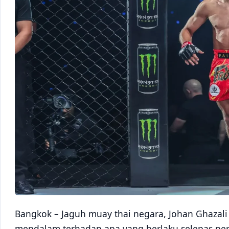
Bangkok – Jaguh muay thai negara, Johan Ghazali
mendalam terhadap apa yang berlaku selepas per