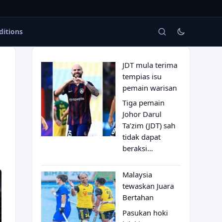
ditions
JDT mula terima
tempias isu
pemain warisan
Tiga pemain
Johor Darul
Ta’zim (JDT) sah
tidak dapat
beraksi…
Malaysia
tewaskan Juara
Bertahan
Pasukan hoki