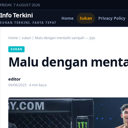
FRIDAY, 7 AUGUST 2026
Info Terkini
Home
Sukan
Privacy Policy
SUKAN TERKINI, FAKTA TEPAT
Home
|
sukan
|
Malu dengan mentaliti sampah — Jojo
SUKAN
Malu dengan mental
editor
09/06/2025 · 4 min baca